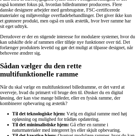
også kommet fokus på, hvordan billedrammer produceres. Flere
danske designere arbejder med genbrugstræ, FSC-certificerede
materialer og miljøvenlige overfladebehandlinger. Det giver ikke kun
et grønnere produkt, men også en unik æstetik, hvor hver ramme har
sit eget udtryk.
Derudover er der en stigende interesse for modulære systemer, hvor du
kan udskifte dele af rammen eller tilføje nye funktioner over tid. Det
forlænger produktets levetid og gør det muligt at tilpasse designet, når
behovene ændrer sig.
Sådan vælger du den rette
multifunktionelle ramme
Når du skal vælge en multifunktionel billedramme, er det værd at
overveje, hvad du primært vil bruge den til. Ønsker du en digital
løsning, der kan vise mange billeder, eller en fysisk ramme, der
kombinerer opbevaring og æstetik?
Til det teknologiske hjem:
Vælg en digital ramme med høj
opløsning og mulighed for trådløs opdatering.
Til det minimalistiske hjem:
Gå efter en ramme i
naturmaterialer med integreret lys eller skjult opbevaring.
Til det kreative hjem:
Overvej modulære rammer, hvor du kan