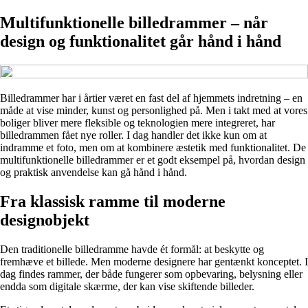
Multifunktionelle billedrammer – når
design og funktionalitet går hånd i hånd
Billedrammer har i årtier været en fast del af hjemmets indretning – en
måde at vise minder, kunst og personlighed på. Men i takt med at vores
boliger bliver mere fleksible og teknologien mere integreret, har
billedrammen fået nye roller. I dag handler det ikke kun om at
indramme et foto, men om at kombinere æstetik med funktionalitet. De
multifunktionelle billedrammer er et godt eksempel på, hvordan design
og praktisk anvendelse kan gå hånd i hånd.
Fra klassisk ramme til moderne
designobjekt
Den traditionelle billedramme havde ét formål: at beskytte og
fremhæve et billede. Men moderne designere har gentænkt konceptet. I
dag findes rammer, der både fungerer som opbevaring, belysning eller
endda som digitale skærme, der kan vise skiftende billeder.