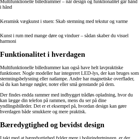
Multifunktionelle billedrammer – når design og funktionalitet går hånd
i hånd
Keramisk vægkunst i stuen: Skab stemning med tekstur og varme
Kunst i rum med mange døre og vinduer – sådan skaber du visuel
harmoni
Funktionalitet i hverdagen
Multifunktionelle billedrammer kan også have helt lavpraktiske
funktioner. Nogle modeller har integreret LED-lys, der kan bruges som
stemningsbelysning eller natlampe. Andre har magnetiske overflader,
så du kan hænge nøgler, noter eller små genstande på dem.
Der findes endda rammer med indbygget trådløs opladning, hvor du
kan lægge din telefon på rammen, mens du ser på dine
yndlingsbilleder. Det er et eksempel på, hvordan design kan gøre
hverdagen både smukkere og mere praktisk.
Bæredygtighed og bevidst design
I takt med at bæredygtighed fylder mere i boligindretningen, er der