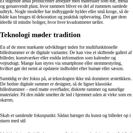
Et stigende antal producenter arbejder med materialer som træ, metal
og genanvendt plast, hvor rammen bliver en del af rummets samlede
udtryk. Nogle modeller har indbyggede hylder eller små kroge, så de
både kan bruges til dekoration og praktisk opbevaring. Det gør dem
ideelle til mindre boliger, hvor hver kvadratmeter tæller.
Teknologi møder tradition
En af de mest markante udviklinger inden for multifunktionelle
billedrammer er de digitale varianter. De kan vise et skiftende galleri af
billeder, kunstværker eller endda information som kalender og
vejrudsigt. Mange kan styres via smartphone eller stemmestyring,
hvilket gør det nemt at opdatere indholdet efter humør eller sæson.
Samtidig er der fokus på, at teknologien ikke må dominere æstetikken.
De bedste digitale rammer er designet, så de ligner klassiske
billedrammer – med matte overflader, diskrete rammer og naturlige
materialer. På den måde smelter de ind i hjemmet uden at virke som en
skærm.
Skab et samlende fokuspunkt: Sådan hænger du kunst og billeder op i
stuen med stil