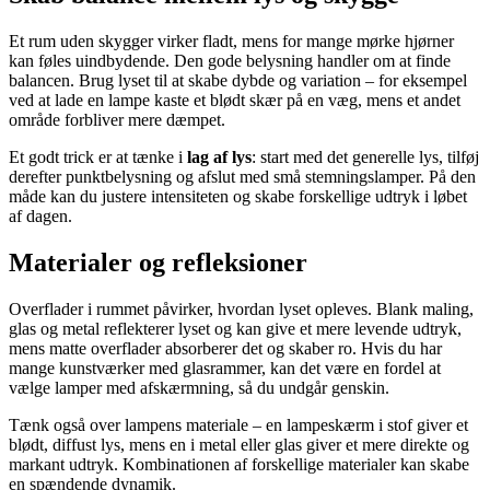
Et rum uden skygger virker fladt, mens for mange mørke hjørner
kan føles uindbydende. Den gode belysning handler om at finde
balancen. Brug lyset til at skabe dybde og variation – for eksempel
ved at lade en lampe kaste et blødt skær på en væg, mens et andet
område forbliver mere dæmpet.
Et godt trick er at tænke i
lag af lys
: start med det generelle lys, tilføj
derefter punktbelysning og afslut med små stemningslamper. På den
måde kan du justere intensiteten og skabe forskellige udtryk i løbet
af dagen.
Materialer og refleksioner
Overflader i rummet påvirker, hvordan lyset opleves. Blank maling,
glas og metal reflekterer lyset og kan give et mere levende udtryk,
mens matte overflader absorberer det og skaber ro. Hvis du har
mange kunstværker med glasrammer, kan det være en fordel at
vælge lamper med afskærmning, så du undgår genskin.
Tænk også over lampens materiale – en lampeskærm i stof giver et
blødt, diffust lys, mens en i metal eller glas giver et mere direkte og
markant udtryk. Kombinationen af forskellige materialer kan skabe
en spændende dynamik.