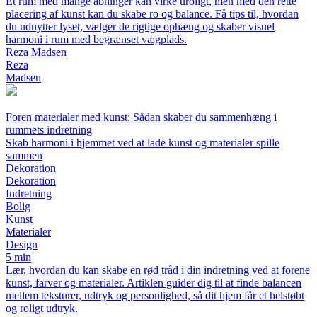
Et rum med mange åbninger kan virke uroligt, men med den rette
placering af kunst kan du skabe ro og balance. Få tips til, hvordan
du udnytter lyset, vælger de rigtige ophæng og skaber visuel
harmoni i rum med begrænset vægplads.
Reza Madsen
Reza
Madsen
Foren materialer med kunst: Sådan skaber du sammenhæng i
rummets indretning
Skab harmoni i hjemmet ved at lade kunst og materialer spille
sammen
Dekoration
Dekoration
Indretning
Bolig
Kunst
Materialer
Design
5 min
Lær, hvordan du kan skabe en rød tråd i din indretning ved at forene
kunst, farver og materialer. Artiklen guider dig til at finde balancen
mellem teksturer, udtryk og personlighed, så dit hjem får et helstøbt
og roligt udtryk.