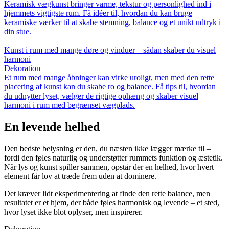
Keramisk vægkunst bringer varme, tekstur og personlighed ind i
hjemmets vigtigste rum. Få idéer til, hvordan du kan bruge
keramiske værker til at skabe stemning, balance og et unikt udtryk i
din stue.
Kunst i rum med mange døre og vinduer – sådan skaber du visuel
harmoni
Dekoration
Et rum med mange åbninger kan virke uroligt, men med den rette
placering af kunst kan du skabe ro og balance. Få tips til, hvordan
du udnytter lyset, vælger de rigtige ophæng og skaber visuel
harmoni i rum med begrænset vægplads.
En levende helhed
Den bedste belysning er den, du næsten ikke lægger mærke til –
fordi den føles naturlig og understøtter rummets funktion og æstetik.
Når lys og kunst spiller sammen, opstår der en helhed, hvor hvert
element får lov at træde frem uden at dominere.
Det kræver lidt eksperimentering at finde den rette balance, men
resultatet er et hjem, der både føles harmonisk og levende – et sted,
hvor lyset ikke blot oplyser, men inspirerer.