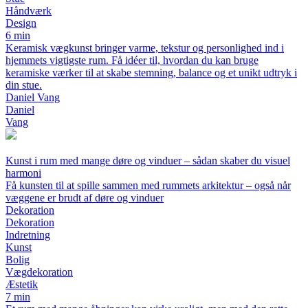
Håndværk
Design
6 min
Keramisk vægkunst bringer varme, tekstur og personlighed ind i
hjemmets vigtigste rum. Få idéer til, hvordan du kan bruge
keramiske værker til at skabe stemning, balance og et unikt udtryk i
din stue.
Daniel Vang
Daniel
Vang
Kunst i rum med mange døre og vinduer – sådan skaber du visuel
harmoni
Få kunsten til at spille sammen med rummets arkitektur – også når
væggene er brudt af døre og vinduer
Dekoration
Dekoration
Indretning
Kunst
Bolig
Vægdekoration
Æstetik
7 min