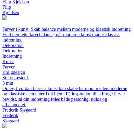
Filip Kjeldsen
Filip
Kjeldsen
Farver i kunst: Skab balance mellem moderne og klassisk indretning
Find den rette farvebalance, når moderne kunst møder klassisk
indretning
Dekoration
Dekoration
Indretning
Kunst
Farver
Boligdesign
Stil og æstetik
3 min
Oplev, hvordan farver i kunst kan skabe harmoni mellem moderne
og klassiske elementer i dit hjem. Få inspiration til at bruge farver
bevidst, så din indretning føles både personlig, tidløs og
afbalanceret.
Frederik Sjøgaard
Frederik
Sjøgaard