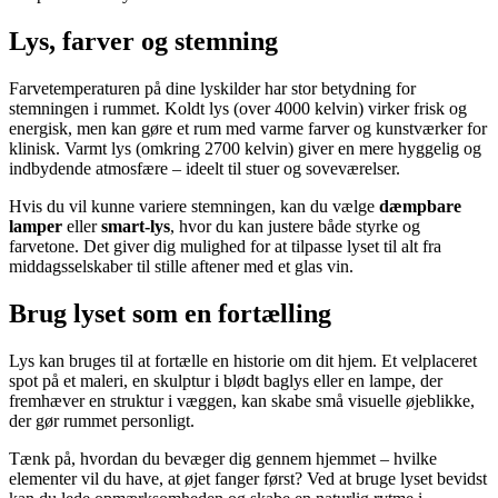
Lys, farver og stemning
Farvetemperaturen på dine lyskilder har stor betydning for
stemningen i rummet. Koldt lys (over 4000 kelvin) virker frisk og
energisk, men kan gøre et rum med varme farver og kunstværker for
klinisk. Varmt lys (omkring 2700 kelvin) giver en mere hyggelig og
indbydende atmosfære – ideelt til stuer og soveværelser.
Hvis du vil kunne variere stemningen, kan du vælge
dæmpbare
lamper
eller
smart-lys
, hvor du kan justere både styrke og
farvetone. Det giver dig mulighed for at tilpasse lyset til alt fra
middagsselskaber til stille aftener med et glas vin.
Brug lyset som en fortælling
Lys kan bruges til at fortælle en historie om dit hjem. Et velplaceret
spot på et maleri, en skulptur i blødt baglys eller en lampe, der
fremhæver en struktur i væggen, kan skabe små visuelle øjeblikke,
der gør rummet personligt.
Tænk på, hvordan du bevæger dig gennem hjemmet – hvilke
elementer vil du have, at øjet fanger først? Ved at bruge lyset bevidst