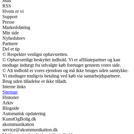
Mail
RSS
Hvem er vi
Support
Presse
Markedsføring
Min side
Nyhedsbrev
Partnere
Del et tip
© Respekter venligst ophavsretten.
© Ophavsretligt beskyttet indhold. Vi er affiliatepartner og kan
modtage indtægt fra udvalgte køb foretaget gennem vores side.
© Alt indhold er vores ejendom og må ikke bruges uden samtykke.
Vi modtager muligvis betaling ved køb via samarbejdspartnere.
Brug uden tilladelse er ikke tilladt.
Interne links
Sitemap
Historier
Arkiv
Blogside
Automatisk opdatering
KunstOgBolig.dk
akommunikation
service@akommunikation.dk