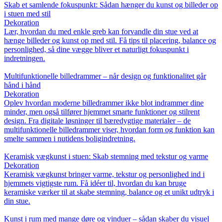
Skab et samlende fokuspunkt: Sådan hænger du kunst og billeder op
i stuen med stil
Dekoration
Lær, hvordan du med enkle greb kan forvandle din stue ved at
hænge billeder og kunst op med stil. Få tips til placering, balance og
personlighed, så dine vægge bliver et naturligt fokuspunkt i
indretningen.
Multifunktionelle billedrammer – når design og funktionalitet går
hånd i hånd
Dekoration
Oplev hvordan moderne billedrammer ikke blot indrammer dine
minder, men også tilfører hjemmet smarte funktioner og stilrent
design. Fra digitale løsninger til bæredygtige materialer – de
multifunktionelle billedrammer viser, hvordan form og funktion kan
smelte sammen i nutidens boligindretning.
Keramisk vægkunst i stuen: Skab stemning med tekstur og varme
Dekoration
Keramisk vægkunst bringer varme, tekstur og personlighed ind i
hjemmets vigtigste rum. Få idéer til, hvordan du kan bruge
keramiske værker til at skabe stemning, balance og et unikt udtryk i
din stue.
Kunst i rum med mange døre og vinduer – sådan skaber du visuel