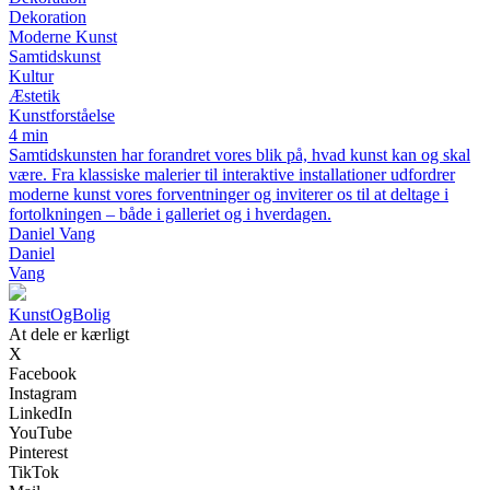
Dekoration
Moderne Kunst
Samtidskunst
Kultur
Æstetik
Kunstforståelse
4 min
Samtidskunsten har forandret vores blik på, hvad kunst kan og skal
være. Fra klassiske malerier til interaktive installationer udfordrer
moderne kunst vores forventninger og inviterer os til at deltage i
fortolkningen – både i galleriet og i hverdagen.
Daniel Vang
Daniel
Vang
Kunst
OgBolig
At dele er kærligt
X
Facebook
Instagram
LinkedIn
YouTube
Pinterest
TikTok