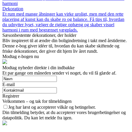
harmoni
Dekoration
Et rum med mange åbninger kan virke uroligt, men med den rette
placering af kunst kan du skabe ro og balance. Få tips til, hvordan
du udnytter lyset, vælger de rigtige ophæng og skaber visuel
harmoni i rum med begrænset vægplads.
Sæsonbestemte dekorationer, der holder
Bliv inspireret til at ændre din boligindretning i takt med årstiderne.
Denne e-bog giver idéer til, hvordan du kan skabe skiftende og
friske dekorationer, der giver dit hjem liv året rundt.
Modtag e-bogen nu
Modtag nyheder direkte i din indbakke
Et par gange om måneden sender vi noget, du vil få glæde af.
E-mail
Registrer
Velkommen – og tak for tilmeldingen
Jeg har læst og accepterer vilkår og betingelser.
Din tilmelding betyder, at du accepterer vores brugerbetingelser og
datapolitik. Du kan let melde fra igen.