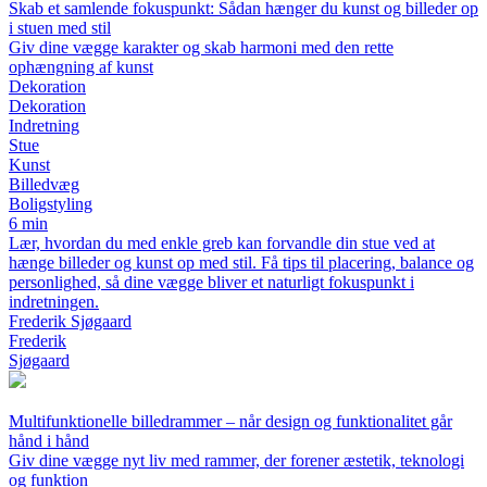
Skab et samlende fokuspunkt: Sådan hænger du kunst og billeder op
i stuen med stil
Giv dine vægge karakter og skab harmoni med den rette
ophængning af kunst
Dekoration
Dekoration
Indretning
Stue
Kunst
Billedvæg
Boligstyling
6 min
Lær, hvordan du med enkle greb kan forvandle din stue ved at
hænge billeder og kunst op med stil. Få tips til placering, balance og
personlighed, så dine vægge bliver et naturligt fokuspunkt i
indretningen.
Frederik Sjøgaard
Frederik
Sjøgaard
Multifunktionelle billedrammer – når design og funktionalitet går
hånd i hånd
Giv dine vægge nyt liv med rammer, der forener æstetik, teknologi
og funktion