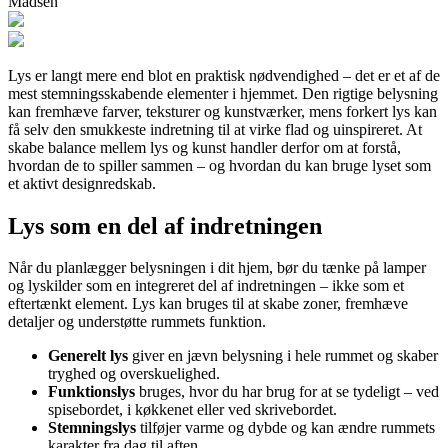
Madsen
Lys er langt mere end blot en praktisk nødvendighed – det er et af de
mest stemningsskabende elementer i hjemmet. Den rigtige belysning
kan fremhæve farver, teksturer og kunstværker, mens forkert lys kan
få selv den smukkeste indretning til at virke flad og uinspireret. At
skabe balance mellem lys og kunst handler derfor om at forstå,
hvordan de to spiller sammen – og hvordan du kan bruge lyset som
et aktivt designredskab.
Lys som en del af indretningen
Når du planlægger belysningen i dit hjem, bør du tænke på lamper
og lyskilder som en integreret del af indretningen – ikke som et
eftertænkt element. Lys kan bruges til at skabe zoner, fremhæve
detaljer og understøtte rummets funktion.
Generelt lys
giver en jævn belysning i hele rummet og skaber
tryghed og overskuelighed.
Funktionslys
bruges, hvor du har brug for at se tydeligt – ved
spisebordet, i køkkenet eller ved skrivebordet.
Stemningslys
tilføjer varme og dybde og kan ændre rummets
karakter fra dag til aften.