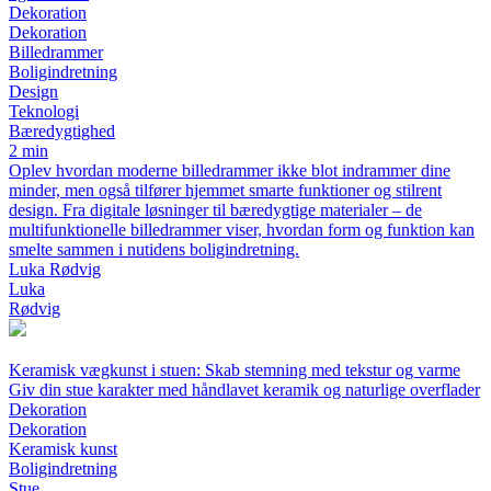
Dekoration
Dekoration
Billedrammer
Boligindretning
Design
Teknologi
Bæredygtighed
2 min
Oplev hvordan moderne billedrammer ikke blot indrammer dine
minder, men også tilfører hjemmet smarte funktioner og stilrent
design. Fra digitale løsninger til bæredygtige materialer – de
multifunktionelle billedrammer viser, hvordan form og funktion kan
smelte sammen i nutidens boligindretning.
Luka Rødvig
Luka
Rødvig
Keramisk vægkunst i stuen: Skab stemning med tekstur og varme
Giv din stue karakter med håndlavet keramik og naturlige overflader
Dekoration
Dekoration
Keramisk kunst
Boligindretning
Stue