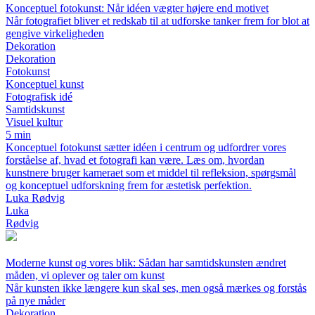
Konceptuel fotokunst: Når idéen vægter højere end motivet
Når fotografiet bliver et redskab til at udforske tanker frem for blot at
gengive virkeligheden
Dekoration
Dekoration
Fotokunst
Konceptuel kunst
Fotografisk idé
Samtidskunst
Visuel kultur
5 min
Konceptuel fotokunst sætter idéen i centrum og udfordrer vores
forståelse af, hvad et fotografi kan være. Læs om, hvordan
kunstnere bruger kameraet som et middel til refleksion, spørgsmål
og konceptuel udforskning frem for æstetisk perfektion.
Luka Rødvig
Luka
Rødvig
Moderne kunst og vores blik: Sådan har samtidskunsten ændret
måden, vi oplever og taler om kunst
Når kunsten ikke længere kun skal ses, men også mærkes og forstås
på nye måder
Dekoration