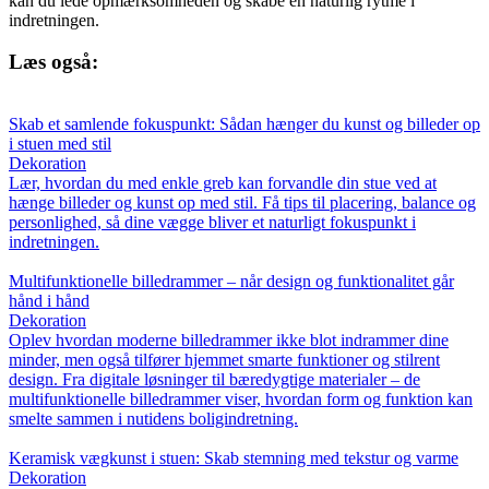
kan du lede opmærksomheden og skabe en naturlig rytme i
indretningen.
Læs også:
Skab et samlende fokuspunkt: Sådan hænger du kunst og billeder op
i stuen med stil
Dekoration
Lær, hvordan du med enkle greb kan forvandle din stue ved at
hænge billeder og kunst op med stil. Få tips til placering, balance og
personlighed, så dine vægge bliver et naturligt fokuspunkt i
indretningen.
Multifunktionelle billedrammer – når design og funktionalitet går
hånd i hånd
Dekoration
Oplev hvordan moderne billedrammer ikke blot indrammer dine
minder, men også tilfører hjemmet smarte funktioner og stilrent
design. Fra digitale løsninger til bæredygtige materialer – de
multifunktionelle billedrammer viser, hvordan form og funktion kan
smelte sammen i nutidens boligindretning.
Keramisk vægkunst i stuen: Skab stemning med tekstur og varme
Dekoration