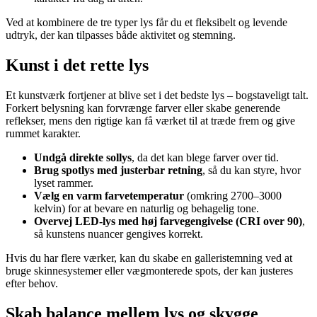
Ved at kombinere de tre typer lys får du et fleksibelt og levende
udtryk, der kan tilpasses både aktivitet og stemning.
Kunst i det rette lys
Et kunstværk fortjener at blive set i det bedste lys – bogstaveligt talt.
Forkert belysning kan forvrænge farver eller skabe generende
reflekser, mens den rigtige kan få værket til at træde frem og give
rummet karakter.
Undgå direkte sollys
, da det kan blege farver over tid.
Brug spotlys med justerbar retning
, så du kan styre, hvor
lyset rammer.
Vælg en varm farvetemperatur
(omkring 2700–3000
kelvin) for at bevare en naturlig og behagelig tone.
Overvej LED-lys med høj farvegengivelse (CRI over 90)
,
så kunstens nuancer gengives korrekt.
Hvis du har flere værker, kan du skabe en galleristemning ved at
bruge skinnesystemer eller vægmonterede spots, der kan justeres
efter behov.
Skab balance mellem lys og skygge